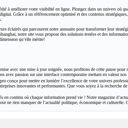
ié à améliorer votre visibilité en ligne. Plongez dans un univers où qua
 digital. Grâce à un référencement optimisé et des contenus stratégiques
.
s éclairés qui parcourent notre annuaire pour transformer leur stratégi
anghai, notre site vous propose des solutions testées et des informatio
a dimension qu’elle mérite!
nise avec une mise à jour soignée, nous profitons de cette pause pour re
ns avec passion sur une interface contemporaine mettant en valeur nos p
o conçu pour mettre en lumière l’excellence de votre univers profession
treprises innovantes et performantes. Que vous soyez à la recherche de p
en continu où chaque information prend vie ! Notre magazine d’actualit
our ne rien manquer de l’actualité politique, économique et culturelle. 