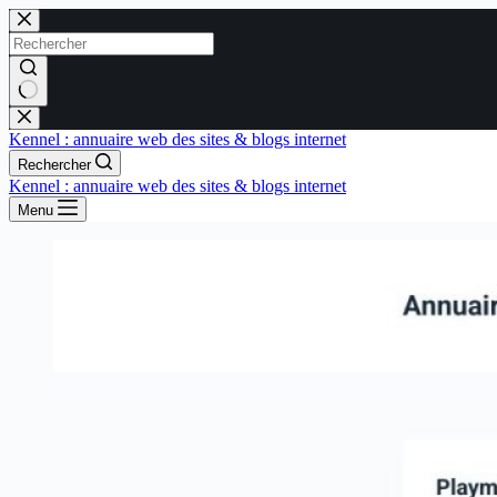
Passer
au
contenu
Aucun
résultat
Kennel : annuaire web des sites & blogs internet
Rechercher
Kennel : annuaire web des sites & blogs internet
Menu